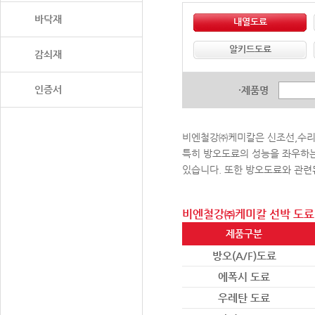
바닥재
내열도료
알키드도료
감쇠재
인증서
·제품명
비엔철강㈜케미칼은 신조선,수리선
특히 방오도료의 성능을 좌우하는 
있습니다. 또한 방오도료와 관련
비엔철강㈜케미칼 선박 도료
제품구분
방오(A/F)도료
에폭시 도료
우레탄 도료