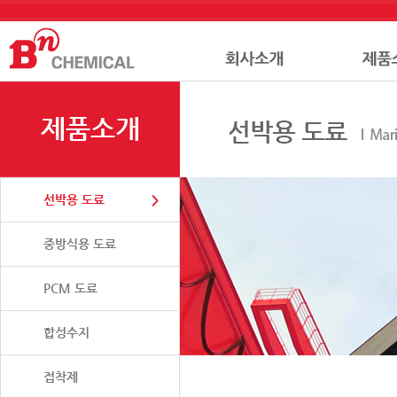
제품소개
선박용 도료
중방식용 도료
PCM 도료
합성수지
접착제